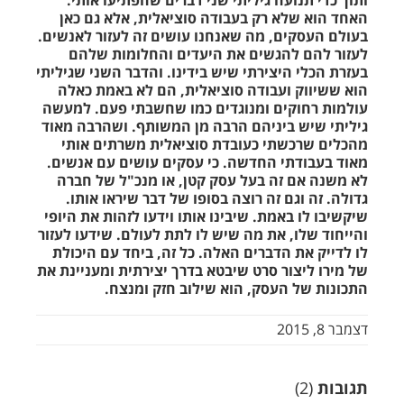
ותוך כדי תנועה גיליתי שני דברים שהפתיעו אותי.
האחד הוא שלא רק בעבודה סוציאלית, אלא גם כאן
בעולם העסקים, מה שאנחנו עושים זה לעזור לאנשים.
לעזור להם להגשים את היעדים והחלומות
שלהם
בעזרת הכלי היצירתי שיש בידינו. והדבר השני שגיליתי
הוא
ששיווק ועבודה סוציאלית, הם לא באמת כאלה
עולמות רחוקים ומנוגדים כמו שחשבתי פעם. למעשה
גיליתי שיש ביניהם הרבה מן המשותף. ושהרבה מאוד
מהכלים שרכשתי כעובדת סוציאלית משרתים אותי
מאוד בעבודתי החדשה. כי עסקים עושים עם אנשים.
לא משנה אם זה בעל עסק קטן, או מנכ"ל של חברה
גדולה. זה וגם זה רוצה בסופו של דבר שיראו אותו.
שיקשיבו לו באמת. שיבינו אותו וידעו לזהות את היופי
והייחוד שלו, את מה שיש לו לתת לעולם. שידעו לעזור
לו לדייק את הדברים האלה. כל זה, ביחד עם היכולת
של מירו ליצור סרט שיבטא בדרך יצירתית ומעניינת את
התכונות של העסק, הוא שילוב חזק ומנצח.
דצמבר 8, 2015
תגובות
(2)