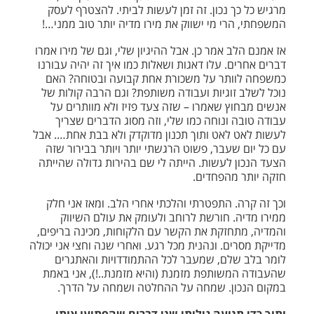
מרגיש כל כך נכון. זה זמן לעשות לביתי. להצטרף לעסק
המשפחתי, הרי מי ישווק את מירו מדיה יותר טוב ממני…!
אז אמנם הלב אמר כן. אבל ההיגיון שלי, וגם של מירו אמרו
דברים אחרים. עלו דאגות ושאלות כמו איך זה יהיה עבורנו
כמשפחה לוותר על משכורת אחת קבועה ובטוחה? האם
נוכל לשלב זוגיות ועבודה משותפת? וגם הרבה קולות של
אנשים מבחוץ שאמרו – שזה צעד פזיז ולא מוותרים על
עבודה טובה ונוחה כמו שלי, וזה מסוג הדברים שצריך
לעשות לאט לאט ותוך תכנון מדוקדק ולא בבת אחת…. אבל
עם כל יום שעבר, פשוט הרגשתי יותר ויותר בבירור שזה
הצעד הנכון לעשות. הייתה לי שם בהירות גדולה שהייתה
חזקה יותר מהפחדים.
וכך זה קרה. התפטרתי והלכתי אחרי הלב. ומאז אני חלק
ממירו מדיה. חורשת לרוחב ולעומק את עולם השיווק
והמדיה, מתחזקת את הקשר עם הלקוחות, מכינה בריפים,
מדייקת מסרים. ונהנית מכל רגע. ואחרי שנה וחצי אני יכולה
לומר בלב שלם, שמעבר לכל ההתמודדויות והאתגרים
שהעבודה המשותפת מזמנת (והיא מזמנת..!), אני באמת
במקום הנכון. שמחה על ההחלטה ושמחה על הדרך.