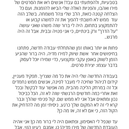
בטבעיות, ולהפתעתי גם עבד! אנשים ראו את הסרטים של
מירו ואהבו, והפניות האלה שלי הביאו להזמנות. ועם כל
הצלחה קטנה כזאת, הלב שלי צהל משמחה. בשלב הזה
עוד ממש לא חשבתי להפוך את זה למשהו קבוע או
להתמקצע בתחום. היה לי ברור שזה משהו שאני עושה
"על הדרך" ורק בינתיים, כי אני פנויה ובבית. אבל זה היה
מרגש..
פחות או יותר באותו זמן שהתחלתי עבודה חדשה, פתחנו
בחיפושים אחר אשת שיווק למירו מדיה. היה ברור שהגיע
הזמן לשווק באופן עקבי ומקצועי, כדי שמירו יוכל לעסוק
בדבר עצמו: יצירת סרטים.
בעבודה החדשה שלי היה את כל מה שצריך. תפקיד מעניין,
קידום לניהול שחיכה לי מעבר לפינה, אנשים ממש נחמדים
וכל זה במרחק הליכה מהבית. מה אפשר עוד לבקש? ובכל
זאת אחרי כמה חודשים הרגשתי שזה לא זה. הכל כביכול
נכון ומתאים אבל אני לא ממש שם. קול פנימי שהלך וגבר
קרא לי זה לא המקום שלך כרגע. ניסיתי זמן מה להדחיק את
הקול הזה, כי אם לא זה, אז מה כן?
עד שנפל לי האסימון, ופתאום היה לי ברור מה כן! אני אהיה
העובדת החדשה של מירו מדיה! כן. אמנם רעיון הזוי, אבל