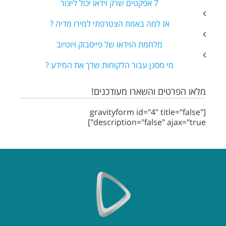
7 אפקטים שרק וידאו יכול ליצור
אז למה באמת הצטרפתי למירו מדיה ?
מלחמת הוידאו של פייסבוק ויוטיוב
מי מסנן עבור הלקוחות שלך את המידע ?
מלאו הפרטים והשארו מעודכנים!
[gravityform id="4" title="false"
description="false" ajax="true"]