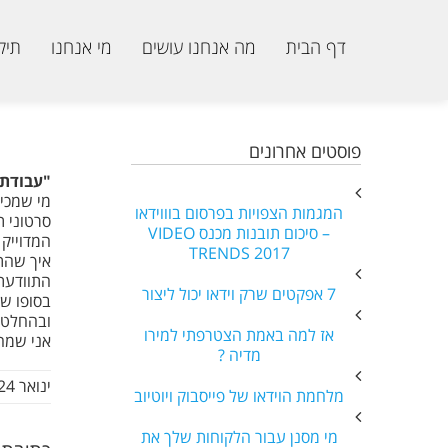
דף הבית
מה אנחנו עושים
מי אנחנו
תיק
פוסטים אחרונים
"עבודת 
מי שמכיר
המגמות הצפויות בפרסום בוווידאו
סרטוני ת
– סיכום תובנות מכנס VIDEO
המדוייק 
TRENDS 2017
איך שהת
התוודעתי
7 אפקטים שרק וידאו יכול ליצור
בסופו של
ובהחלט 
אז למה באמת הצטרפתי למירו
אני שמח
מדיה ?
ינואר 24, 2017
מלחמת הוידאו של פייסבוק ויוטיוב
מי מסנן עבור הלקוחות שלך את