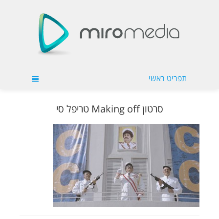
תפריט ראשי
סרטון Making off טריפל סי